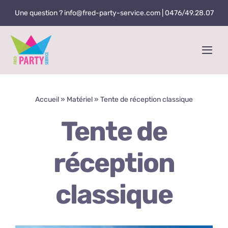
Skip
Une question ? info@fred-party-service.com |
0476/49.28.07
to
content
Togg
Navi
Accueil
Accueil
»
Matériel
»
Tente de réception classique
Matériel
Tente de
Services
réception
Contact
classique