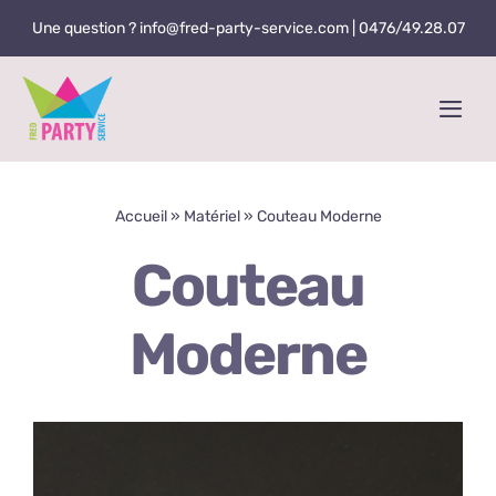
Skip
Une question ? info@fred-party-service.com |
0476/49.28.07
to
content
Togg
Navi
Accueil
Accueil
»
Matériel
»
Couteau Moderne
Matériel
Couteau
Services
Moderne
Contact