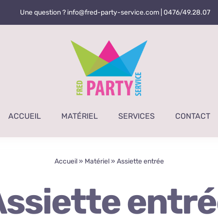
Une question ? info@fred-party-service.com |
0476/49.28.07
ACCUEIL
MATÉRIEL
SERVICES
CONTACT
Accueil
»
Matériel
»
Assiette entrée
ssiette entr