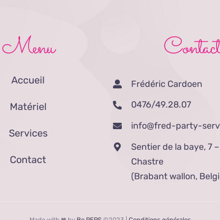
Menu
Contac
Accueil
Frédéric Cardoen
0476/49.28.07
Matériel
info@fred-party-serv
Services
Sentier de la baye, 7 
Contact
Chastre
(Brabant wallon, Belg
Made with ❤ by
Be PEPS
©2023 |
Conditions générales