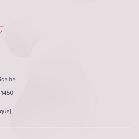
t
ice.be
– 1450
ique)